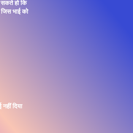
 सकते हो कि
ै जिस भाई को
 नहीं दिया