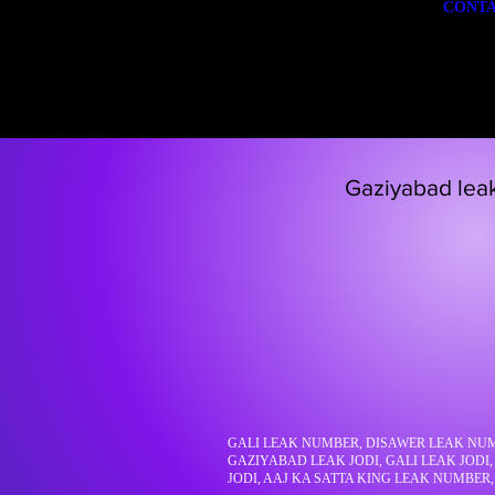
CONTA
र
G​aziyabad le
GALI LEAK NUMBER, DISAWER LEAK NUM
GAZIYABAD LEAK JODI, GALI LEAK JODI
JODI, AAJ KA SATTA KING LEAK NUMBER