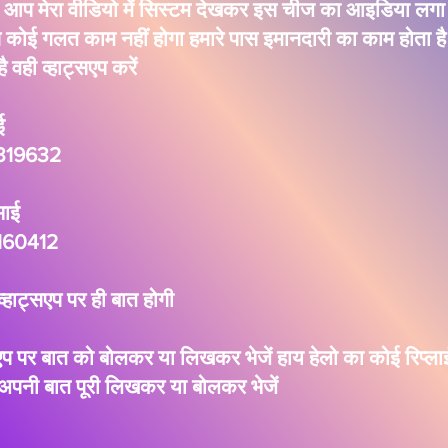
 आप मेरा वीडियो में सिस्टम देखकर इस चीज का आइडिया लगा
ास कोई गलत काम नहीं होगा हमारे पास इमानदारी का काम होता ह
ै वही व्हाट्सएप करें
ई
319632
भाई
160412
्हाट्सएप पर ही बात होगी
सएप पर बात को बोलकर या लिखकर भेजें हाय हेलो का कोई रिप्लाई
अपनी बात पूरी लिखकर या बोलकर भेजें