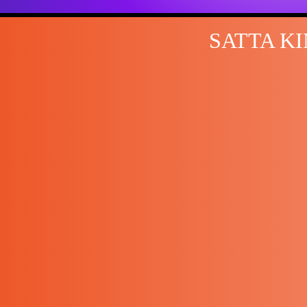
SATTA K