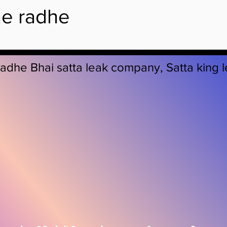
he radhe
 Radhe Bhai satta leak company, Satta kin